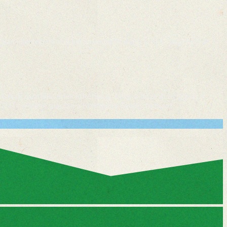
n jelenlegi és volt kurzusvezetők kapják, akik nagy hatást
A díj odaítélésének kritériuma, hogy a díjazott nyújtson a
MT) jelölése alapján a Kollégiumi Gyűlés határoz.