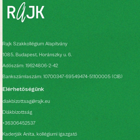
Rajk Szakkollégium Alapítvány
1085, Budapest, Horánszky u. 6.
Adószám
: 19624806-2-42
Bankszámlaszám
: 10700347-69549474-51100005 (CIB)
Elérhetőségünk
diakbizottsag@rajk.eu
Diákbizottság
+36306452537
Kaderják Anita, kollégiumi igazgató