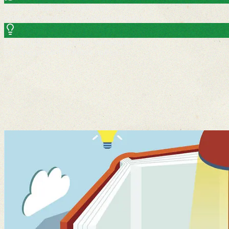
Szakmai viták, beszélgetések
Kritikus gondolkodás, közösségi tanulás.
Közös TDK-k, publikációk, versenyek
Eredményorientált közös munka.