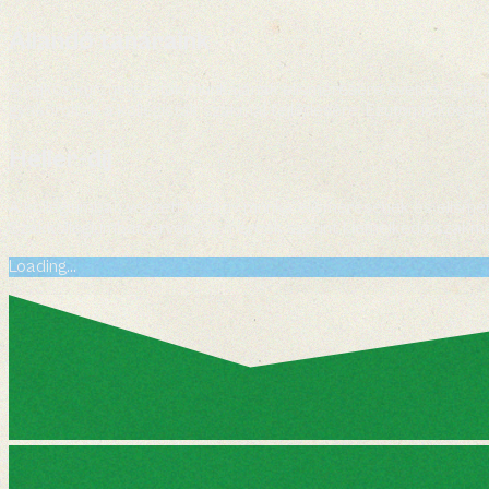
Állandó tanáraink
A rajkos kurzusvezetők munkájának elismerésére évente a „Rajk
gyakoroltak a kollégisták szakmai fejlődésére. Ezúton is köszö
Heller-díj
A kollégiumban végzett kreatív munka elismerésének és elismerts
Szakkollégiumban érvényes mércék szerint kiemelkedő szakmai t
Loading...