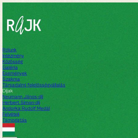
Rólunk
Intézmény
Közösség
Galéria
Események
Szakma
Társadalmi felelősségvállalás
Díjak
Neumann János-díj
Herbert Simon-díj
Andorka Rudolf Medál
Felvételi
Támogatás