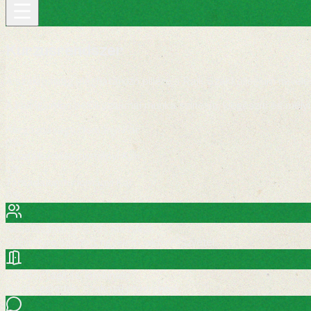
Kurzusrendszer
A szakmaiság meghatározó pillére a Rajk Szakkollégium nevelés
A kollégiumon belüli szakmai munka színesíti, kiegészíti és mél
Közgazdaságtudományi Kar
0
%
Gazdálkodástudományi Kar
0
%
Társadalomtudományi Kar
0
%
Kis létszámú, 4–8 fős kurzusok
Személyre szabott figyelem, aktív részvétel.
Látókör tágítás, kitekintés
Külsős előadók, szakmai programok.