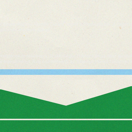
 Szakkollégium Állandó Tanára" címet adományozzuk. A címet olya
njük sokéves munkájukat!
égének érdekében a Szakkollégium Heller Farkas-díjat alapított. 
eljesítményt. A díj odaítéléséről az Szakmai Munka Tanácsa (SZ