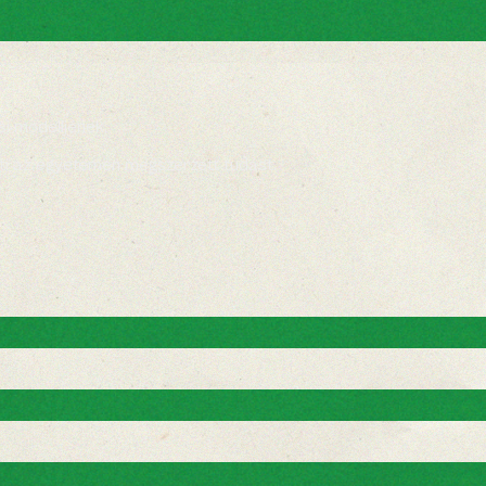
i modelljének.
yíti az egyetemen megszerzett tudást.